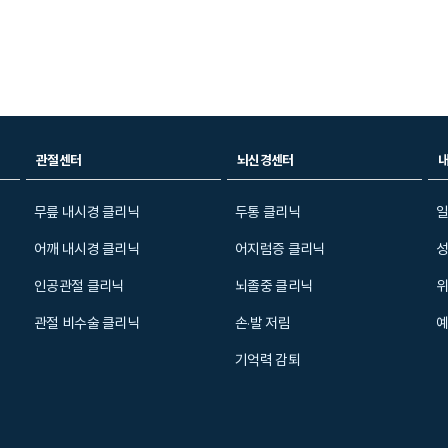
관절센터
뇌신경센터
무릎 내시경 클리닉
두통 클리닉
일
어깨 내시경 클리닉
어지럼증 클리닉
성
인공관절 클리닉
뇌졸중 클리닉
위
관절 비수술 클리닉
손·발 저림
기억력 감퇴