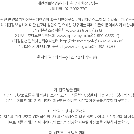
- 개인정보책임관리자 : 원무과 차장 강남구
- 문의전화 : 0
2) 2092-7701
관련 민원을 개인정보관리책임자 혹은 개인정보실무책임자로 신고하실 수 있습니다. 병원은
타 개인정보침해에 대한 신고나 상담이 필요하신 경우에는 아래 기관에 문의하시기 바랍니
1.개인분쟁조정위원회 (www.1336.or.kr/1336)
2.정보보호마크인증위원회 (www.eprivacy.or.kr/02-580-0533~4)
3.대검찰청 인터넷범죄수사센터 (http://icic.sppo.go.kr/02-3480-3600)
4.경찰청 사이버테러대응센터 (www.ctrc.go.kr/02-392-0330)
환자의 권리와 의무(제1조의2 제1항 관련)
가. 진료 받을 권리
는 자신의 건강보호를 위해 적절한 보건의료서비스를 받고, 성별 나이·종교·신분·경제적 사정
이유로 이를 침해받지 아니하며, 의료인은 정당한 사유없이 진료를 거부하지 못한다.
나. 알 권리 및 자기결정권
는 자신의 건강보호를 위해 적절한 보건의료서비스를 받고, 성별 나이·종교·신분·경제적 사
이유로 이를 침해받지 아니하며, 의료인은 정당한 사유없이 진료를 거부하지 못한다.
다. 비밀을 보호받을 권리