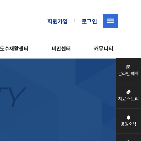
|
회원가입
로그인
도수재활센터
비만센터
커뮤니티
온라인 예약
TY
치료 스토리
병원소식