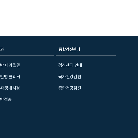
내과
종합검진센터
반 내과질환
검진센터 안내
인병 클리닉
국가건강검진
·대장내시경
종합건강검진
예방접종