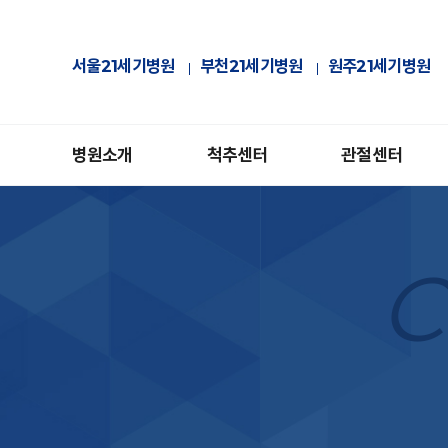
서울21세기병원
부천21세기병원
원주21세기병원
병원소개
척추센터
관절센터
C