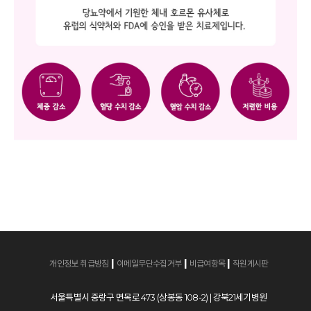
|
|
|
개인정보 취급방침
이메일무단수집거부
비급여항목
직원게시판
서울특별시 중랑구 면목로 473 (상봉동 108-2) | 강북21세기병원