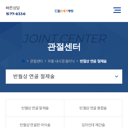
빠른상담
1577-6336
JOINT CENTER
관절센터
관절센터
무릎 내시경 클리닉
반월상 연골 절제술
반월상 연골 절제술
반월상 연골 절제술
반월상 연골 봉합술
반월상 연골판 이식술
십자인대 재건술