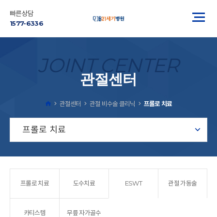
빠른상담
1577-6336
JOINT CENTER
관절센터
관절센터
관절 비수술 클리닉
프롤로 치료
프롤로 치료
프롤로 치료
도수치료
ESWT
관절 가동술
카티스템
무릎 자가골수