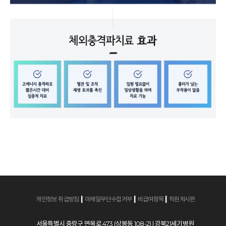
|
|
|
개인정보 취급방침
이메일무단수집거부
비급여항목
직원게시판
서울특별시 중랑구 면목로 473 (상봉동 108-2) | 강북21세기병원