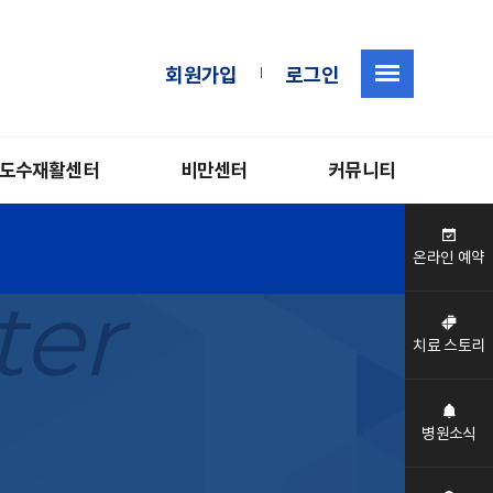
|
회원가입
로그인
도수재활센터
비만센터
커뮤니티
온라인 예약
ter
치료 스토리
병원소식