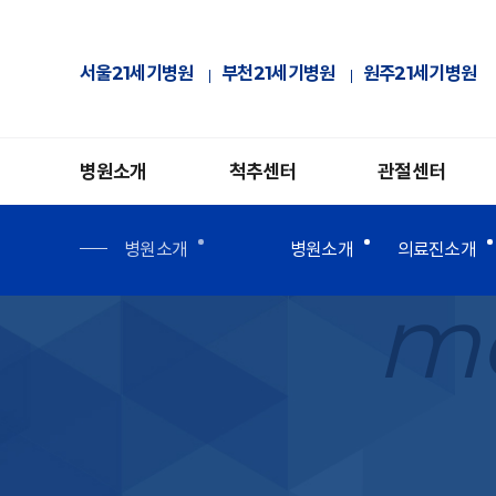
서울21세기병원
부천21세기병원
원주21세기병원
병원소개
척추센터
관절센터
병원소개
병원소개
의료진소개
me