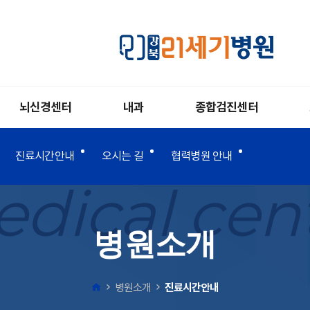
뇌신경센터
내과
종합검진센터
진료시간안내
오시는 길
협력병원 안내
dical cen
병원소개
병원소개
진료시간안내